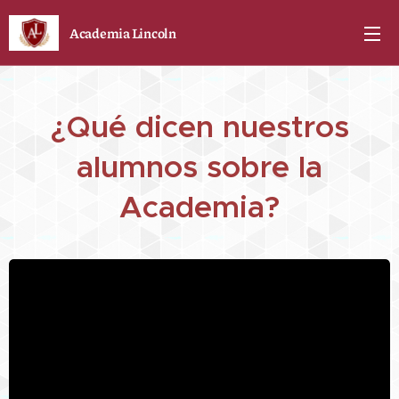
Academia Lincoln
¿Qué dicen nuestros
alumnos sobre la
Academia?